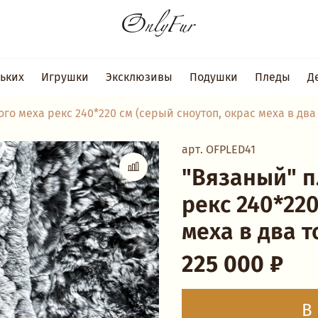
ьких
Игрушки
Эксклюзивы
Подушки
Пледы
Д
го меха рекс 240*220 см (серый сноутоп, окрас меха в два
арт.
OFPLED41
"Вязаный" п
рекс 240*220
меха в два т
225 000 ₽
В