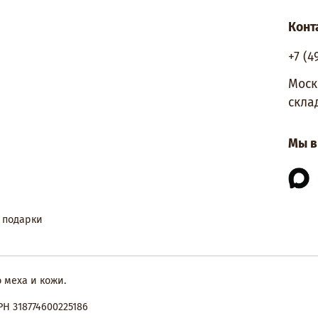
Конт
+7 (4
Моск
скла
Мы в
 подарки
о меха и кожи.
Н 318774600225186