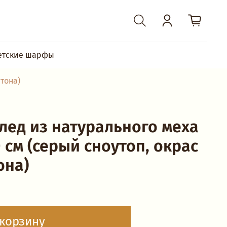
етские шарфы
 тона)
лед из натурального меха
 см (серый сноутоп, окрас
она)
 корзину