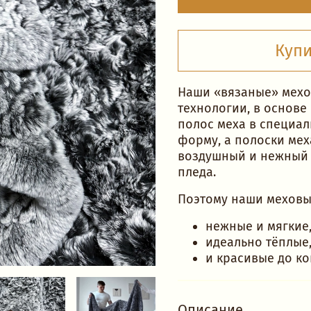
Купи
Наши «вязаные» мехо
технологии, в основе
полос меха в специа
форму, а полоски мех
воздушный и нежный 
пледа.
Поэтому наши меховы
нежные и мягкие
идеально тёплые,
и красивые до ко
Описание