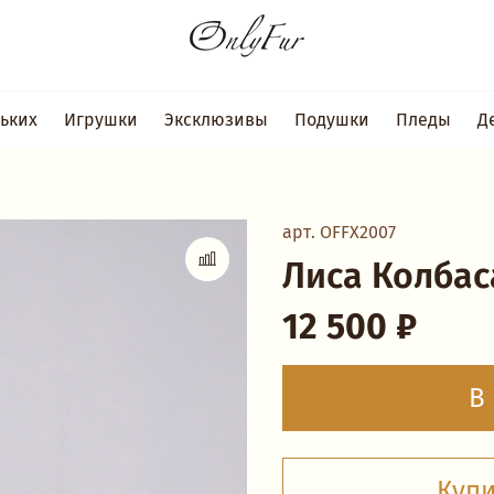
ьких
Игрушки
Эксклюзивы
Подушки
Пледы
Д
арт.
OFFX2007
Лиса Колбас
12 500 ₽
В
Купи