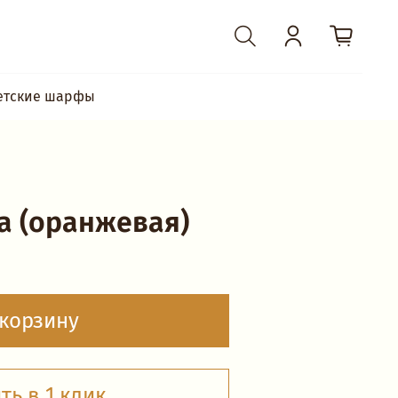
етские шарфы
а (оранжевая)
 корзину
ть в 1 клик