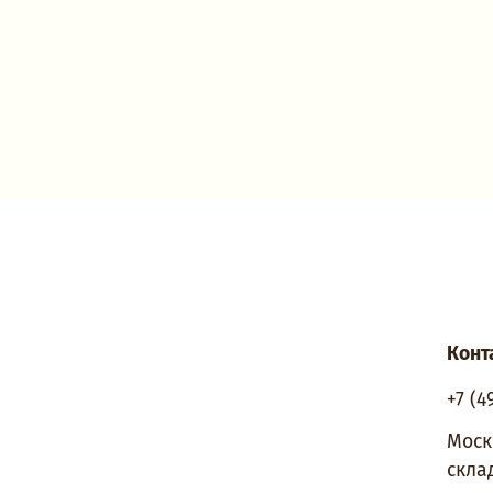
Конт
+7 (4
Моск
скла